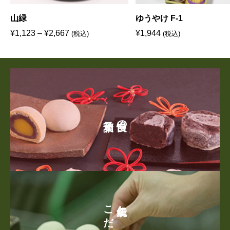
山緑
ゆうやけ F-1
価
¥
1,123
–
¥
2,667
¥
1,944
(税込)
(税込)
格
帯
:
¥
1
,
自慢の
1
2
3
–
¥
2
,
こだわり
伝統と
6
6
7