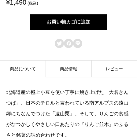
¥
1,490
(税込)
と
銘
お買い物カゴに追加
菓
詰



め
合
わ
商品について
商品情報
レビュー
せ
R
北海道産の極上小豆を使い丁寧に焼き上げた「大名きん
-
つば」、日本のチロルと言われている南アルプスの遠山
1
郷にちなんでつけた「遠山栗」。そして、りんごの食感
個
がなつかしくやさしい口あたりの『りんご並木』のふる
さと銘菓の詰め合わせです。