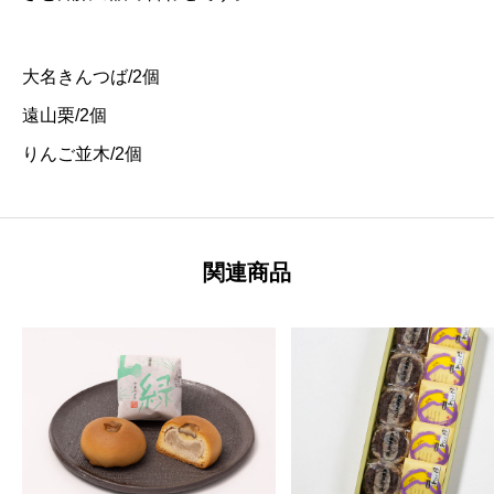
大名きんつば/2個
遠山栗/2個
りんご並木/2個
関連商品