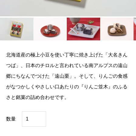
北海道産の極上小豆を使い丁寧に焼き上げた「大名きん
つば」、日本のチロルと言われている南アルプスの遠山
郷にちなんでつけた「遠山栗」。そして、りんごの食感
がなつかしくやさしい口あたりの『りんご並木』のふる
さと銘菓の詰め合わせです。
ふ
数量
る
さ