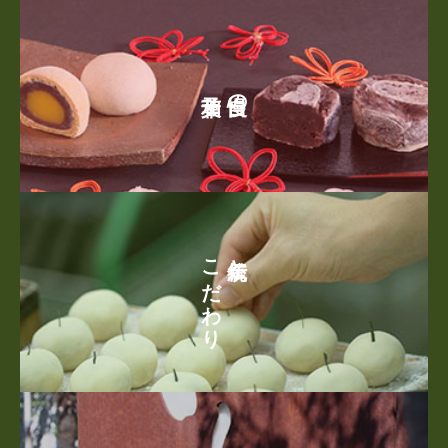
¥
1
,
自慢の
3
1
7
–
¥
6
,
こだわり
伝統と
1
7
7