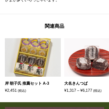
関連商品
岸 朝子氏 推薦セット A-3
大名きんつば
価
¥
2,451
¥
1,317
–
¥
6,177
(税込)
(税込)
格
帯
: