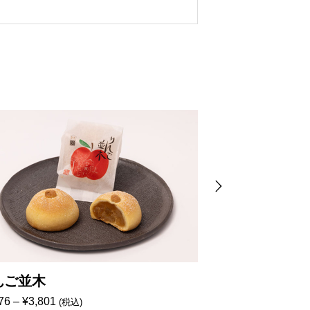
んご並木
せせらぎ F-2
価
76
–
¥
3,801
¥
2,376
(税込)
(税込)