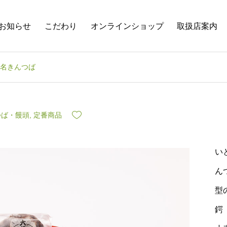
お知らせ
こだわり
オンラインショップ
取扱店案内
名きんつば
つば・饅頭
,
定番商品
い
ん
型
鍔