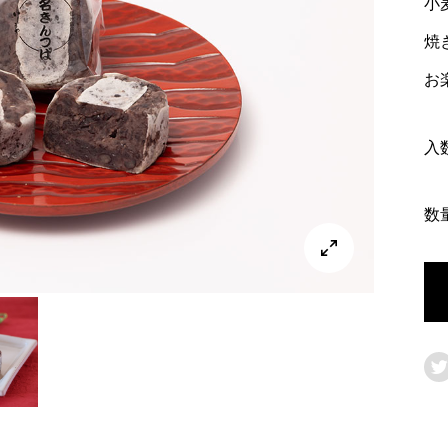
小
焼
お
入
数

