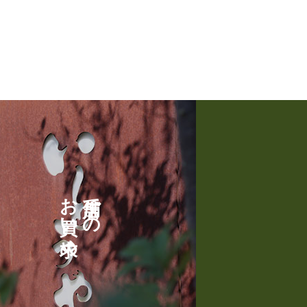
格
帯
:
¥
1
,
5
7
6
–
¥
3
お買い求め
店舗での
,
8
0
1