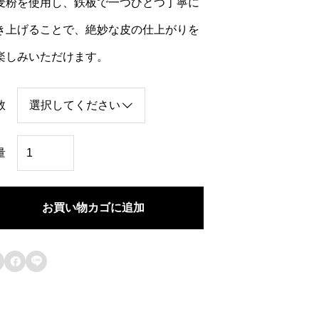
麦粉を使用し、鉄板で一つひとつ丁寧に
き上げることで、絶妙な皮の仕上がりを
楽しみいただけます。
数
大
量
名
き
お買い物カゴに追加
ん
つ
ば


個