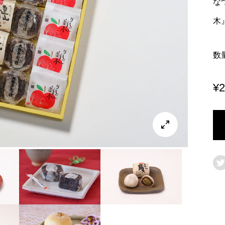
な
木
数
¥
2

