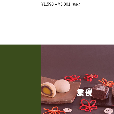
価
¥
1,598
–
¥
3,801
(税込)
格
帯
:
¥
1
,
5
9
8
–
¥
3
,
自慢の
8
0
1