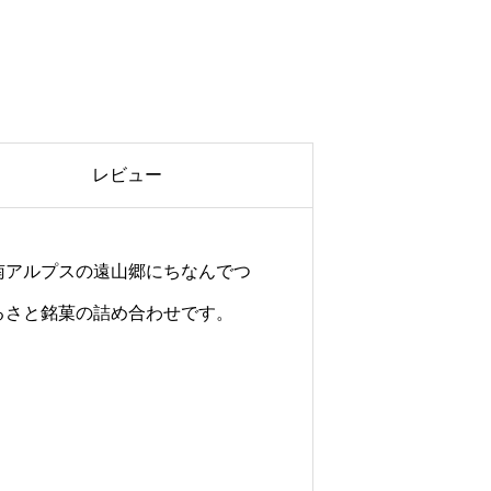
R
-
3
個
レビュー
南アルプスの遠山郷にちなんでつ
るさと銘菓の詰め合わせです。