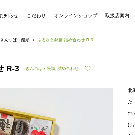
お知らせ
こだわり
オンラインショップ
取扱店案内
きんつば・饅頭
ふるさと銘菓 詰め合わせ R-3
R-3
きんつば・饅頭
,
詰め合わせ
北
た
れ
け