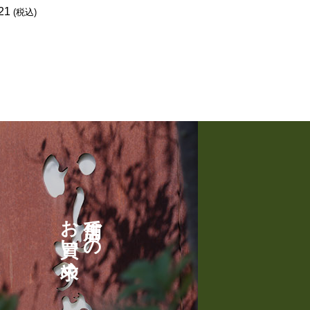
価
21
¥
1,317
–
¥
6,177
(税込)
(
格
帯
:
¥
1
,
3
1
7
–
¥
6
お買い求め
店舗での
,
1
7
7