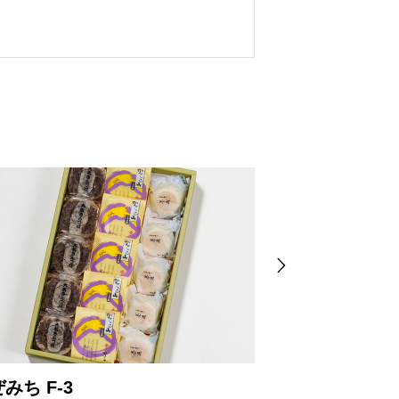
みち F-3
大名きんつば