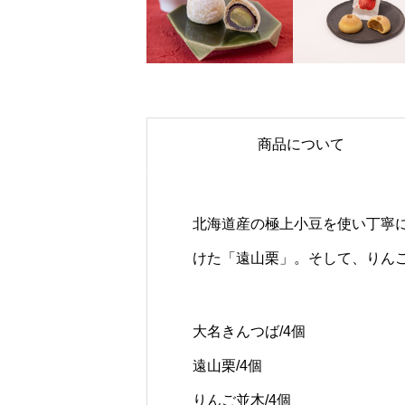
商品について
北海道産の極上小豆を使い丁寧
けた「遠山栗」。そして、りん
大名きんつば/4個
遠山栗/4個
りんご並木/4個