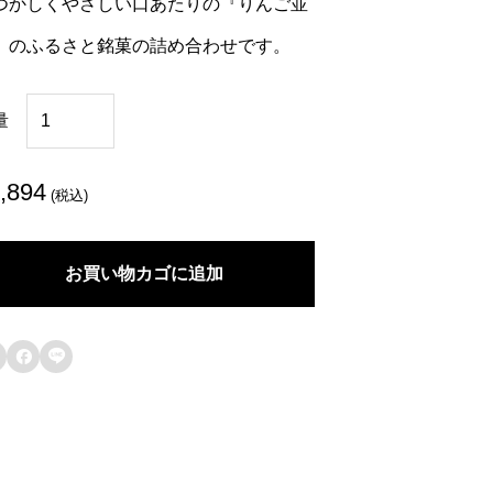
つかしくやさしい口あたりの『りんご並
』のふるさと銘菓の詰め合わせです。
ふ
量
る
さ
,894
(税込)
と
銘
お買い物カゴに追加
菓
詰

め

合
わ
せ